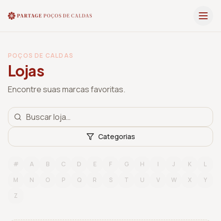
POÇOS DE CALDAS
Lojas
Encontre suas marcas favoritas.
Categorias
#
A
B
C
D
E
F
G
H
I
J
K
L
M
N
O
P
Q
R
S
T
U
V
W
X
Y
Z