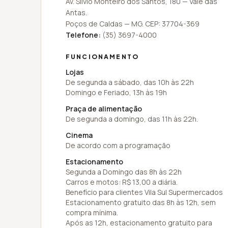
Av. Silvio Monteiro dos Santos
,
180
—
Vale das
Antas
.
Poços de Caldas
—
MG
. CEP:
37704-369
Telefone:
(35) 3697-4000
FUNCIONAMENTO
Lojas
De segunda a sábado, das 10h às 22h
Domingo e Feriado, 13h às 19h
Praça de alimentação
De segunda a domingo, das 11h às 22h.
Cinema
De acordo com a programação
Estacionamento
Segunda a Domingo das 8h às 22h
Carros e motos: R$ 13,00 a diária.
Benefício para clientes Vila Sul Supermercados
Estacionamento gratuito das 8h às 12h, sem
compra mínima.
Após as 12h, estacionamento gratuito para