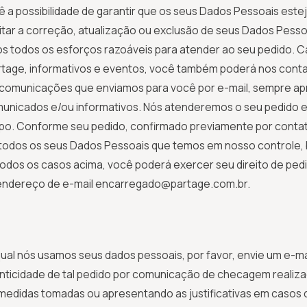
 a possibilidade de garantir que os seus Dados Pessoais este
itar a correção, atualização ou exclusão de seus Dados Pesso
todos os esforços razoáveis para atender ao seu pedido. Ca
rtage, informativos e eventos, você também poderá nos conta
s comunicações que enviamos para você por e-mail, sempre a
municados e/ou informativos. Nós atenderemos o seu pedido e
po. Conforme seu pedido, confirmado previamente por contat
todos os seus Dados Pessoais que temos em nosso controle, 
m todos os casos acima, você poderá exercer seu direito de p
 endereço de e-mail encarregado@partage.com.br.
ual nós usamos seus dados pessoais, por favor, envie um e-mai
enticidade de tal pedido por comunicação de checagem realiz
as medidas tomadas ou apresentando as justificativas em caso