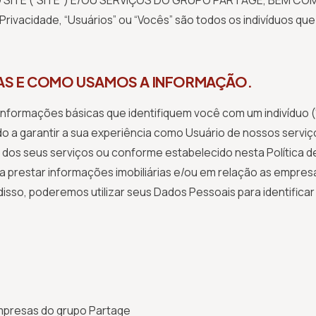
O SITE (“SITE”) E/OU SERVIÇOS DO GRUPO PARTAGE, BEM C
rivacidade, “Usuários” ou “Vocês” são todos os indivíduos que
DAS E COMO USAMOS A INFORMAÇÃO.
nformações básicas que identifiquem você com um indivíduo 
do a garantir a sua experiência como Usuário de nossos servi
dos seus serviços ou conforme estabelecido nesta Política d
a prestar informações imobiliárias e/ou em relação as empres
disso, poderemos utilizar seus Dados Pessoais para identificar
mpresas do grupo Partage